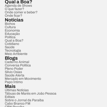
Qual a Boa?
Agenda de Shows
O que fazer?
Onde comer e beber?
Onde ficar?
Notícias
Bichos
Cultura
Economia
Educação
Política
Qual a Boa?
Cotidiano
Saúde
Tecnologia
Meio Ambiente
Blogs
Caderno Animal
Conversa Política
Pleno Poder
Sílvio Osias
Saúde Alerta
Mercado em Movimento
Papo Íntimo
Mais
Últimas Notícias
Tábuas de Marés em João Pessoa
Editais
Sobre o Jornal da Paraíba
Cabo Branco FM
CBN Paraíba