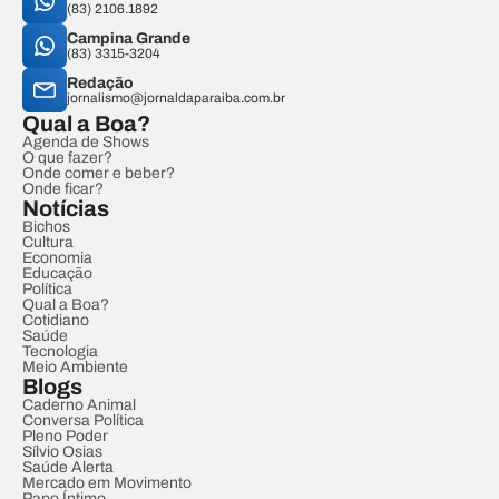
(83) 2106.1892
Campina Grande
(83) 3315-3204
Redação
jornalismo@jornaldaparaiba.com.br
Qual a Boa?
Agenda de Shows
O que fazer?
Onde comer e beber?
Onde ficar?
Notícias
Bichos
Cultura
Economia
Educação
Política
Qual a Boa?
Cotidiano
Saúde
Tecnologia
Meio Ambiente
Blogs
Caderno Animal
Conversa Política
Pleno Poder
Sílvio Osias
Saúde Alerta
Mercado em Movimento
Papo Íntimo