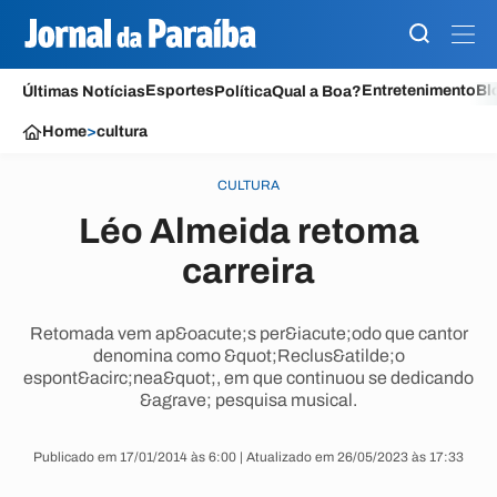
Esportes
Entretenimento
Bl
Últimas Notícias
Política
Qual a Boa?
Home
>
cultura
CULTURA
Léo Almeida retoma
carreira
Retomada vem ap&oacute;s per&iacute;odo que cantor
denomina como &quot;Reclus&atilde;o
espont&acirc;nea&quot;, em que continuou se dedicando
&agrave; pesquisa musical.
Publicado em 17/01/2014 às 6:00 | Atualizado em 26/05/2023 às 17:33