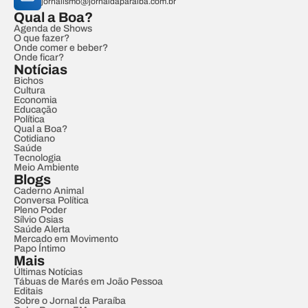
jornalismo@jornaldaparaiba.com.br
Qual a Boa?
Agenda de Shows
O que fazer?
Onde comer e beber?
Onde ficar?
Notícias
Bichos
Cultura
Economia
Educação
Política
Qual a Boa?
Cotidiano
Saúde
Tecnologia
Meio Ambiente
Blogs
Caderno Animal
Conversa Política
Pleno Poder
Sílvio Osias
Saúde Alerta
Mercado em Movimento
Papo Íntimo
Mais
Últimas Notícias
Tábuas de Marés em João Pessoa
Editais
Sobre o Jornal da Paraíba