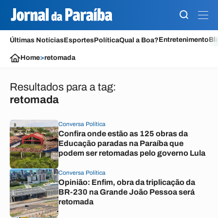
Entretenimento
Bl
Últimas Notícias
Esportes
Política
Qual a Boa?
Home
>
retomada
Resultados para a tag:
retomada
Conversa Política
Confira onde estão as 125 obras da
Educação paradas na Paraíba que
podem ser retomadas pelo governo Lula
Conversa Política
Opinião: Enfim, obra da triplicação da
BR-230 na Grande João Pessoa será
retomada