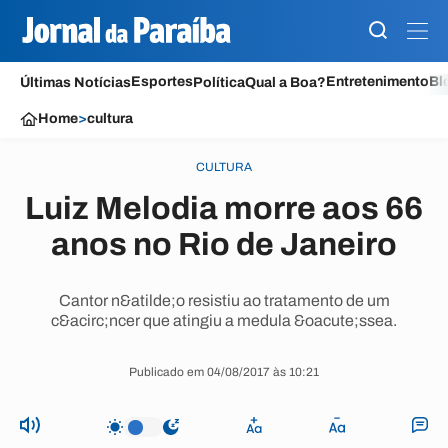
Esportes
Entretenimento
Bl
Últimas Notícias
Política
Qual a Boa?
Home
>
cultura
CULTURA
Luiz Melodia morre aos 66
anos no Rio de Janeiro
Cantor n&atilde;o resistiu ao tratamento de um
c&acirc;ncer que atingiu a medula &oacute;ssea.
Publicado em 04/08/2017 às 10:21