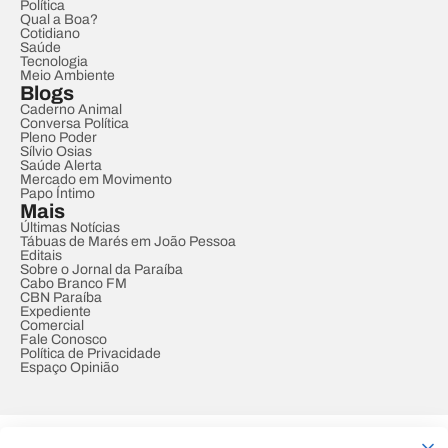
Política
Qual a Boa?
Cotidiano
Saúde
Tecnologia
Meio Ambiente
Blogs
Caderno Animal
Conversa Política
Pleno Poder
Sílvio Osias
Saúde Alerta
Mercado em Movimento
Papo Íntimo
Mais
Últimas Notícias
Tábuas de Marés em João Pessoa
Editais
Sobre o Jornal da Paraíba
Cabo Branco FM
CBN Paraíba
Expediente
Comercial
Fale Conosco
Política de Privacidade
Espaço Opinião
© REDE PARAÍBA DE COMUNICAÇÃO