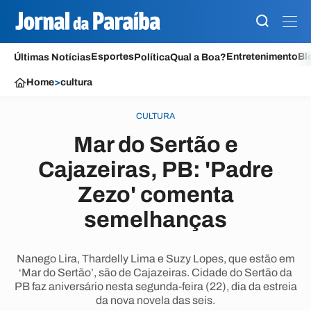
Esportes
Entretenimento
Bl
Últimas Notícias
Política
Qual a Boa?
Home
>
cultura
CULTURA
Mar do Sertão e
Cajazeiras, PB: 'Padre
Zezo' comenta
semelhanças
Nanego Lira, Thardelly Lima e Suzy Lopes, que estão em
‘Mar do Sertão’, são de Cajazeiras. Cidade do Sertão da
PB faz aniversário nesta segunda-feira (22), dia da estreia
da nova novela das seis.