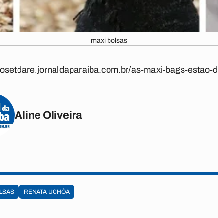
maxi bolsas
closetdare.jornaldaparaiba.com.br/as-maxi-bags-estao-d
Aline Oliveira
s
OLSAS
RENATA UCHÔA