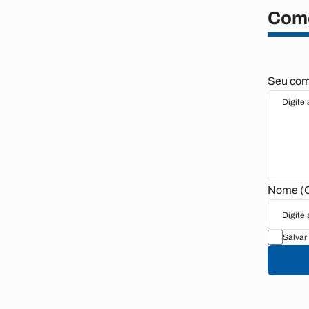
Come
Seu come
Nome (O
Salvar