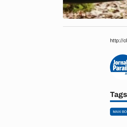
http://
Tag
MAXI B