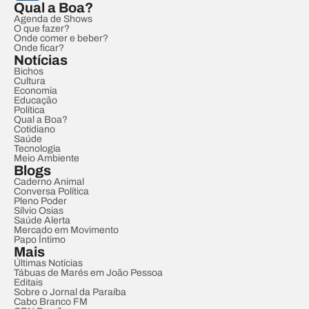
Qual a Boa?
Agenda de Shows
O que fazer?
Onde comer e beber?
Onde ficar?
Notícias
Bichos
Cultura
Economia
Educação
Política
Qual a Boa?
Cotidiano
Saúde
Tecnologia
Meio Ambiente
Blogs
Caderno Animal
Conversa Política
Pleno Poder
Sílvio Osias
Saúde Alerta
Mercado em Movimento
Papo Íntimo
Mais
Últimas Notícias
Tábuas de Marés em João Pessoa
Editais
Sobre o Jornal da Paraíba
Cabo Branco FM