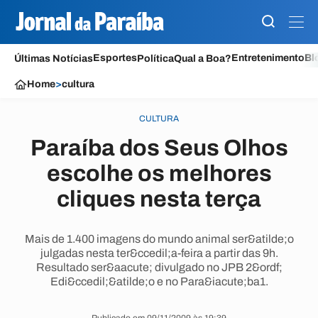
Esportes
Entretenimento
Bl
Últimas Notícias
Política
Qual a Boa?
Home
>
cultura
CULTURA
Paraíba dos Seus Olhos
escolhe os melhores
cliques nesta terça
Mais de 1.400 imagens do mundo animal ser&atilde;o
julgadas nesta ter&ccedil;a-feira a partir das 9h.
Resultado ser&aacute; divulgado no JPB 2&ordf;
Edi&ccedil;&atilde;o e no Para&iacute;ba1.