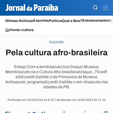
Esportes
Entretenimento
Bl
Últimas Notícias
Política
Qual a Boa?
Home
>
cultura
CULTURA
Pela cultura afro-brasileira
&nbsp;Com a tem&aacute;tica &lsquo;Museus,
Mem&oacute;ria e Cultura Afro-brasileira&rsquo;, 7&ordf;
edi&ccedil;&atilde;o da Primavera de Museus
ter&aacute; programa&ccedil;&atilde;o em v&aacute;rias
cidades da PB.
Publicado em 22/09/2013 às 6:00 | Atualizado em 14/04/2023 às 17:42