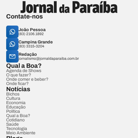
Contate-nos
João Pessoa
(83) 2106.1892
Campina Grande
(83) 3315-3204
Redação
jornalismo@jornaldaparaiba.com.br
Qual a Boa?
Agenda de Shows
O que fazer?
Onde comer e beber?
Onde ficar?
Notícias
Bichos
Cultura
Economia
Educação
Política
Qual a Boa?
Cotidiano
Saúde
Tecnologia
Meio Ambiente