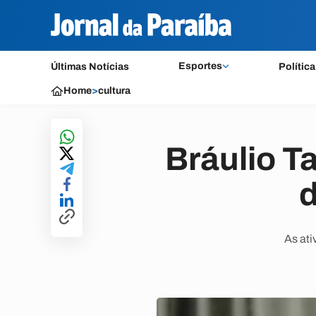
Esportes
Últimas Notícias
Política
Home
>
cultura
Bráulio T
d
As at