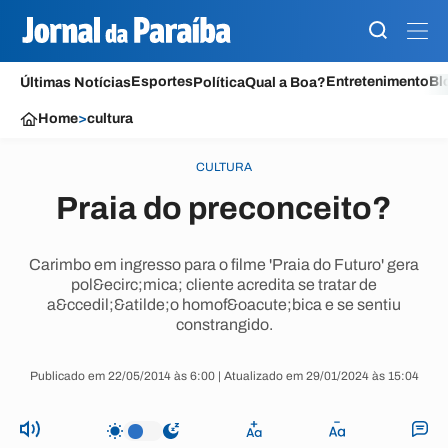
Esportes
Entretenimento
Bl
Últimas Notícias
Política
Qual a Boa?
Home
>
cultura
CULTURA
Praia do preconceito?
Carimbo em ingresso para o filme 'Praia do Futuro' gera
pol&ecirc;mica; cliente acredita se tratar de
a&ccedil;&atilde;o homof&oacute;bica e se sentiu
constrangido.
Publicado em 22/05/2014 às 6:00 | Atualizado em 29/01/2024 às 15:04