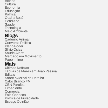
Bichos
Cultura
Economia
Educação
Política
Qual a Boa?
Cotidiano
Saúde
Tecnologia
Meio Ambiente
Blogs
Caderno Animal
Conversa Política
Pleno Poder
Sílvio Osias
Saúde Alerta
Mercado em Movimento
Papo Íntimo
Mais
Últimas Notícias
Tábuas de Marés em João Pessoa
Editais
Sobre o Jornal da Paraíba
Cabo Branco FM
CBN Paraíba
Expediente
Comercial
Fale Conosco
Política de Privacidade
Espaço Opinião