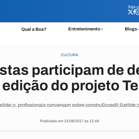
Siga 
Siga 
Entretenimento
Blogs
Qual a Boa?
CULTURA
stas participam de 
edição do projeto Te
tilde;o, profissionais conversam sobre constru&ccedil;&atilde;o 
Publicado em 31/08/2017 às 13:48