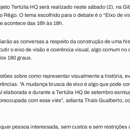
eto Tertúlia HQ será realizado neste sábado (2), na Gib
o Rêgo. O tema escolhido para o debate é o “Eixo de vi
 e acontece das 16h às 18h.
ciarão as conversas a respeito da construção de uma his
cutir o eixo de visão e coerência visual, algo comum n
dos 180 graus.
tões sobre como representar visualmente a história, evi
ências. “A mudança brusca de eixo é algo que pode con
l elaborada e durante a Tertúlia HQ de setembro esmiu
 preocupada com esse viés”, adianta Thaïs Gualberto, 
alquer pessoa interessada, sem custos e sem restrições 