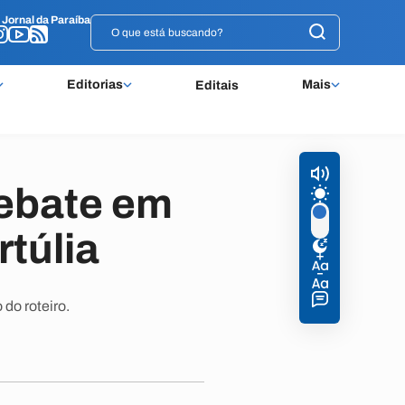
o
o
Jornal da Paraíba
Jornal da Paraíba
Editorias
Mais
Editais
debate em
rtúlia
do roteiro.