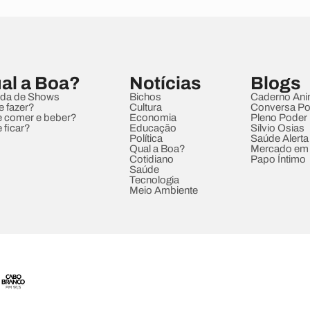
al a Boa?
Notícias
Blogs
da de Shows
Bichos
Caderno Ani
e fazer?
Cultura
Conversa Pol
 comer e beber?
Economia
Pleno Poder
 ficar?
Educação
Sílvio Osias
Política
Saúde Alerta
Qual a Boa?
Mercado em
Cotidiano
Papo Íntimo
Saúde
Tecnologia
Meio Ambiente