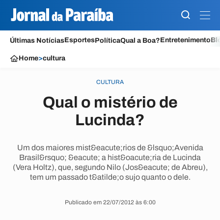
Esportes
Entretenimento
Bl
Últimas Notícias
Política
Qual a Boa?
Home
>
cultura
CULTURA
Qual o mistério de
Lucinda?
Um dos maiores mist&eacute;rios de &lsquo;Avenida
Brasil&rsquo; &eacute; a hist&oacute;ria de Lucinda
(Vera Holtz), que, segundo Nilo (Jos&eacute; de Abreu),
tem um passado t&atilde;o sujo quanto o dele.
Publicado em 22/07/2012 às 6:00