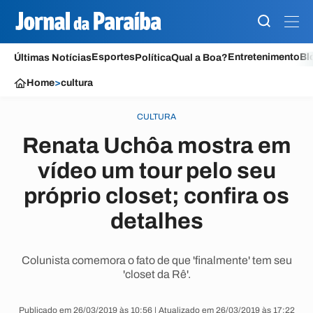
Esportes
Entretenimento
Bl
Últimas Notícias
Política
Qual a Boa?
Home
>
cultura
CULTURA
Renata Uchôa mostra em
vídeo um tour pelo seu
próprio closet; confira os
detalhes
Colunista comemora o fato de que 'finalmente' tem seu
'closet da Rê'.
Publicado em 26/03/2019 às 10:56 | Atualizado em 26/03/2019 às 17:22