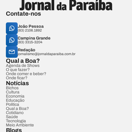
Contate-nos
João Pessoa
(83) 2106.1892
Campina Grande
(83) 3315-3204
Redação
jornalismo@jornaldaparaiba.com.br
Qual a Boa?
Agenda de Shows
O que fazer?
Onde comer e beber?
Onde ficar?
Notícias
Bichos
Cultura
Economia
Educação
Política
Qual a Boa?
Cotidiano
Saúde
Tecnologia
Meio Ambiente
Blogs