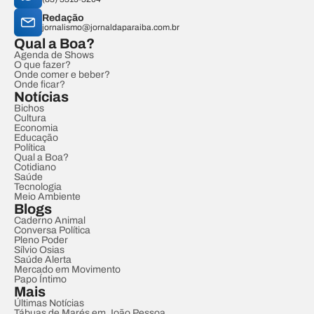
Redação
jornalismo@jornaldaparaiba.com.br
Qual a Boa?
Agenda de Shows
O que fazer?
Onde comer e beber?
Onde ficar?
Notícias
Bichos
Cultura
Economia
Educação
Política
Qual a Boa?
Cotidiano
Saúde
Tecnologia
Meio Ambiente
Blogs
Caderno Animal
Conversa Política
Pleno Poder
Sílvio Osias
Saúde Alerta
Mercado em Movimento
Papo Íntimo
Mais
Últimas Notícias
Tábuas de Marés em João Pessoa