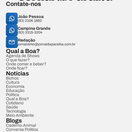
Contate-nos
João Pessoa
(83) 2106.1892
Campina Grande
(83) 3315-3204
Redação
jornalismo@jornaldaparaiba.com.br
Qual a Boa?
Agenda de Shows
O que fazer?
Onde comer e beber?
Onde ficar?
Notícias
Bichos
Cultura
Economia
Educação
Política
Qual a Boa?
Cotidiano
Saúde
Tecnologia
Meio Ambiente
Blogs
Caderno Animal
Conversa Política