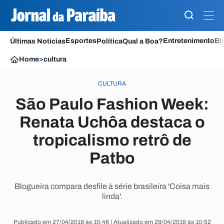
Esportes
Entretenimento
Bl
Últimas Notícias
Política
Qual a Boa?
Home
>
cultura
CULTURA
São Paulo Fashion Week:
Renata Uchôa destaca o
tropicalismo retrô de
Patbo
Blogueira compara desfile à série brasileira 'Coisa mais
linda'.
Publicado em 27/04/2019 às 10:48 | Atualizado em 29/04/2019 às 10:52