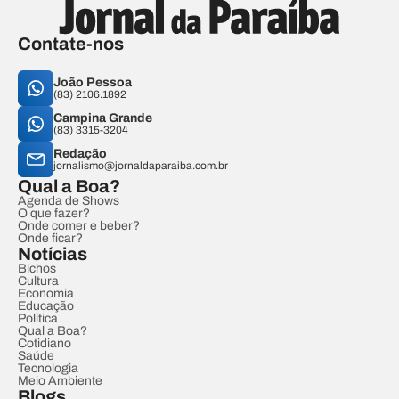
Contate-nos
João Pessoa
(83) 2106.1892
Campina Grande
(83) 3315-3204
Redação
jornalismo@jornaldaparaiba.com.br
Qual a Boa?
Agenda de Shows
O que fazer?
Onde comer e beber?
Onde ficar?
Notícias
Bichos
Cultura
Economia
Educação
Política
Qual a Boa?
Cotidiano
Saúde
Tecnologia
Meio Ambiente
Blogs