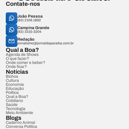
Contate-nos
João Pessoa
(83) 2106.1892
Campina Grande
(83) 3315-3204
Redação
jornalismo@jornaldaparaiba.com.br
Qual a Boa?
Agenda de Shows
O que fazer?
Onde comer e beber?
Onde ficar?
Notícias
Bichos
Cultura
Economia
Educação
Política
Qual a Boa?
Cotidiano
Saúde
Tecnologia
Meio Ambiente
Blogs
Caderno Animal
Conversa Política