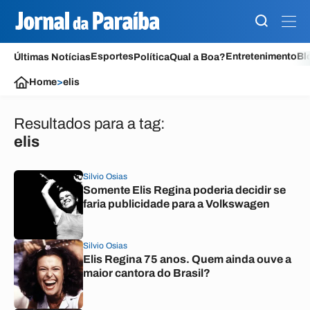
Esportes
Entretenimento
Bl
Últimas Notícias
Política
Qual a Boa?
Home
>
elis
Resultados para a tag:
elis
Silvio Osias
Somente Elis Regina poderia decidir se
faria publicidade para a Volkswagen
Silvio Osias
Elis Regina 75 anos. Quem ainda ouve a
maior cantora do Brasil?