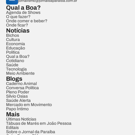
jornalismo@jornaldaparaiba.com.br
Qual a Boa?
Agenda de Shows
O que fazer?
Onde comer e beber?
Onde ficar?
Notícias
Bichos
Cultura
Economia
Educação
Política
Qual a Boa?
Cotidiano
Saúde
Tecnologia
Meio Ambiente
Blogs
Caderno Animal
Conversa Política
Pleno Poder
Sílvio Osias
Saúde Alerta
Mercado em Movimento
Papo Íntimo
Mais
Últimas Notícias
Tábuas de Marés em João Pessoa
Editais
Sobre o Jornal da Paraíba