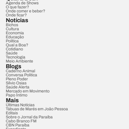
Agenda de Shows
O que fazer?
Onde comer e beber?
Onde ficar?
Notícias
Bichos
Cultura
Economia
Educação
Política
Qual a Boa?
Cotidiano
Saúde
Tecnologia
Meio Ambiente
Blogs
Caderno Animal
Conversa Política
Pleno Poder
Sílvio Osias
Saúde Alerta
Mercado em Movimento
Papo Íntimo
Mais
Últimas Notícias
Tábuas de Marés em João Pessoa
Editais
Sobre o Jornal da Paraíba
Cabo Branco FM
CBN Paraíba