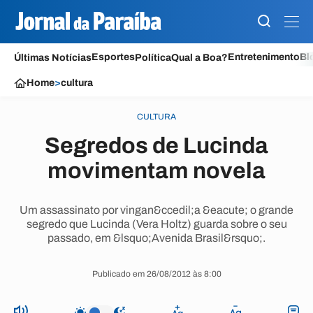
Esportes
Entretenimento
Bl
Últimas Notícias
Política
Qual a Boa?
Home
>
cultura
CULTURA
Segredos de Lucinda
movimentam novela
Um assassinato por vingan&ccedil;a &eacute; o grande
segredo que Lucinda (Vera Holtz) guarda sobre o seu
passado, em &lsquo;Avenida Brasil&rsquo;.
Publicado em 26/08/2012 às 8:00