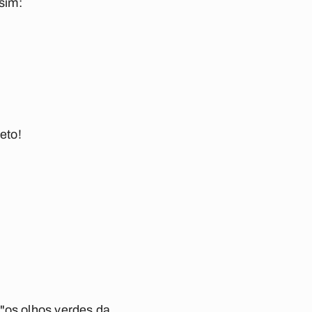
sim:
eto!
"os olhos verdes da