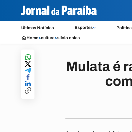
Esportes
Últimas Notícias
Política
Home
>
cultura
>
silvio osias
Mulata é r
como