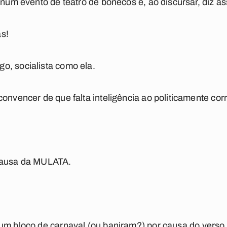
 num evento de teatro de bonecos e, ao discursar, diz as
s!
o, socialista como ela.
onvencer de que falta inteligência ao politicamente corr
causa da
MULATA
.
um bloco de carnaval (ou baniram?) por causa do verso 