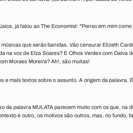
sica, já falou ao
The Economist
:
"Penso em mim como m
 músicas que serão banidas. Vão censurar Elizeth Car
da
na voz de Elza Soares? E
Olhos Verdes
com Dalva de
om Moraes Moreira? Ah!, são muitas!
os e mais textos sobre o assunto. A origem da palavra. 
so da palavra
MULATA
parecem muito com os que, na d
ontexto é outro, os motivos são outros, mas, no fundo,