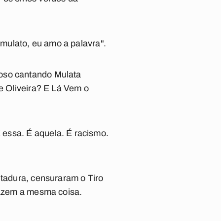
ulato, eu amo a palavra"
.
doso cantando
Mulata
 Oliveira? E
Lá Vem o
É essa. É aquela. É racismo.
itadura, censuraram o
Tiro
 fazem a mesma coisa.