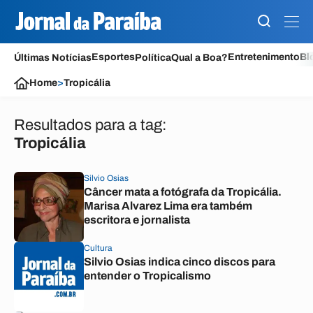
Esportes
Entretenimento
Bl
Últimas Notícias
Política
Qual a Boa?
Home
>
Tropicália
Resultados para a tag:
Tropicália
Silvio Osias
Câncer mata a fotógrafa da Tropicália.
Marisa Alvarez Lima era também
escritora e jornalista
Cultura
Silvio Osias indica cinco discos para
entender o Tropicalismo