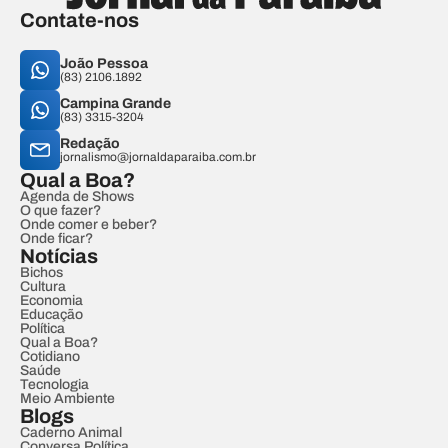
Contate-nos
João Pessoa
(83) 2106.1892
Campina Grande
(83) 3315-3204
Redação
jornalismo@jornaldaparaiba.com.br
Qual a Boa?
Agenda de Shows
O que fazer?
Onde comer e beber?
Onde ficar?
Notícias
Bichos
Cultura
Economia
Educação
Política
Qual a Boa?
Cotidiano
Saúde
Tecnologia
Meio Ambiente
Blogs
Caderno Animal
Conversa Política