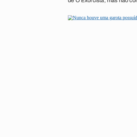
de
O Exorcista
, mas não co