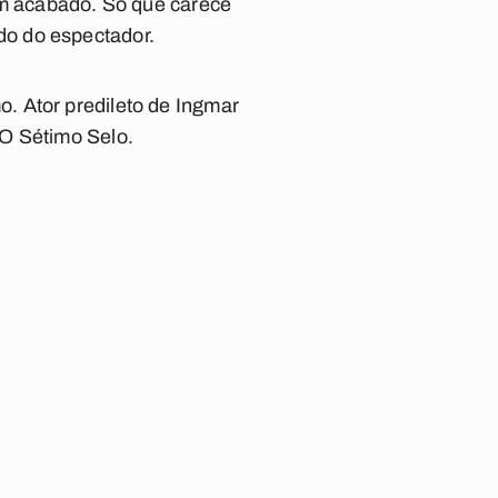
bem acabado. Só que carece
o do espectador.
. Ator predileto de Ingmar
O Sétimo Selo
.