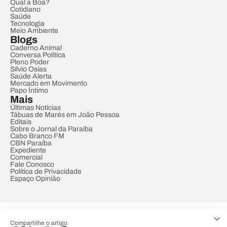
Qual a Boa?
Cotidiano
Saúde
Tecnologia
Meio Ambiente
Blogs
Caderno Animal
Conversa Política
Pleno Poder
Sílvio Osias
Saúde Alerta
Mercado em Movimento
Papo Íntimo
Mais
Últimas Notícias
Tábuas de Marés em João Pessoa
Editais
Sobre o Jornal da Paraíba
Cabo Branco FM
CBN Paraíba
Expediente
Comercial
Fale Conosco
Política de Privacidade
Espaço Opinião
© REDE PARAÍBA DE COMUNICAÇÃO
Compartilhe o artigo