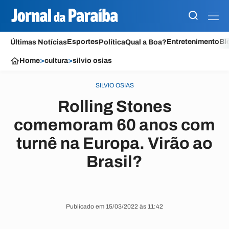
Esportes
Entretenimento
Bl
Últimas Notícias
Política
Qual a Boa?
Home
>
cultura
>
silvio osias
SILVIO OSIAS
Rolling Stones
comemoram 60 anos com
turnê na Europa. Virão ao
Brasil?
Publicado em 15/03/2022 às 11:42