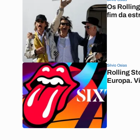
Os Rolling
fim da est
Silvio Osias
Rolling S
Europa. Vi