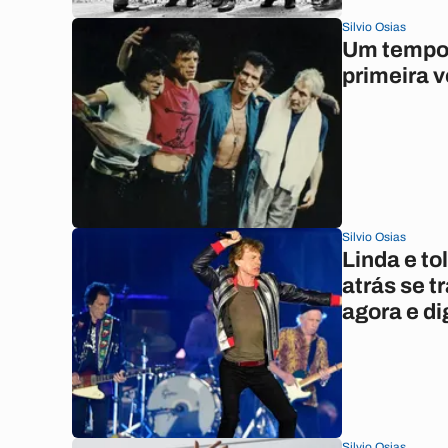
Silvio Osias
Um tempor
primeira v
Silvio Osias
Linda e to
atrás se 
agora e di
Silvio Osias