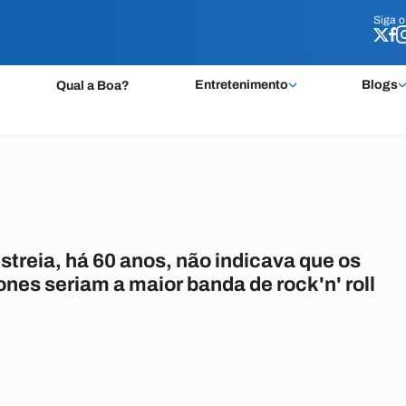
Siga 
Siga 
Entretenimento
Blogs
Qual a Boa?
streia, há 60 anos, não indicava que os
ones seriam a maior banda de rock'n' roll