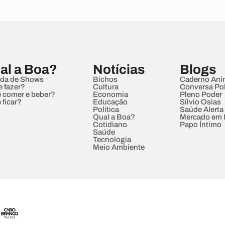
al a Boa?
Notícias
Blogs
da de Shows
Bichos
Caderno Ani
e fazer?
Cultura
Conversa Pol
 comer e beber?
Economia
Pleno Poder
 ficar?
Educação
Sílvio Osias
Política
Saúde Alerta
Qual a Boa?
Mercado em
Cotidiano
Papo Íntimo
Saúde
Tecnologia
Meio Ambiente