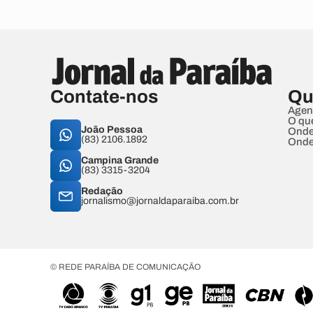
Contate-nos
Qu
Agen
O qu
João Pessoa
Onde
(83) 2106.1892
Onde
Campina Grande
(83) 3315-3204
Redação
jornalismo@jornaldaparaiba.com.br
© REDE PARAÍBA DE COMUNICAÇÃO