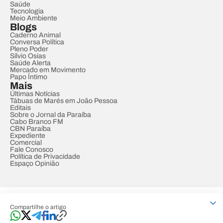
Saúde
Tecnologia
Meio Ambiente
Blogs
Caderno Animal
Conversa Política
Pleno Poder
Sílvio Osias
Saúde Alerta
Mercado em Movimento
Papo Íntimo
Mais
Últimas Notícias
Tábuas de Marés em João Pessoa
Editais
Sobre o Jornal da Paraíba
Cabo Branco FM
CBN Paraíba
Expediente
Comercial
Fale Conosco
Política de Privacidade
Espaço Opinião
© REDE PARAÍBA DE COMUNICAÇÃO
Compartilhe o artigo
Developed by
Designed by