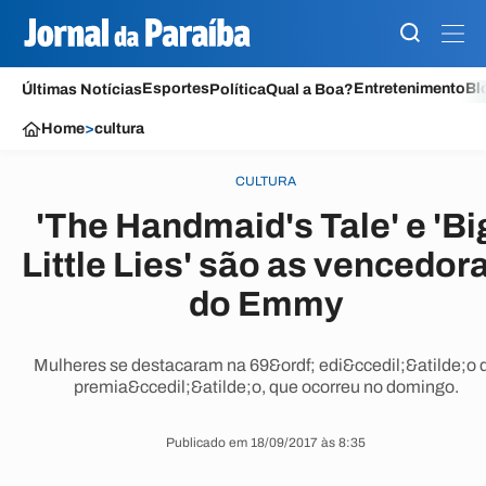
Esportes
Entretenimento
Bl
Últimas Notícias
Política
Qual a Boa?
Home
>
cultura
CULTURA
'The Handmaid's Tale' e 'Bi
Little Lies' são as vencedor
do Emmy
Mulheres se destacaram na 69&ordf; edi&ccedil;&atilde;o 
premia&ccedil;&atilde;o, que ocorreu no domingo.
Publicado em 18/09/2017 às 8:35