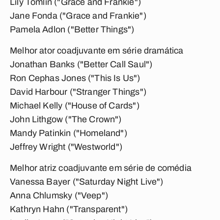
Lily Tomlin ("Grace and Frankie")
Jane Fonda ("Grace and Frankie")
Pamela Adlon ("Better Things")
Melhor ator coadjuvante em série dramática
Jonathan Banks ("Better Call Saul")
Ron Cephas Jones ("This Is Us")
David Harbour ("Stranger Things")
Michael Kelly ("House of Cards")
John Lithgow ("The Crown")
Mandy Patinkin ("Homeland")
Jeffrey Wright ("Westworld")
Melhor atriz coadjuvante em série de comédia
Vanessa Bayer ("Saturday Night Live")
Anna Chlumsky ("Veep")
Kathryn Hahn ("Transparent")