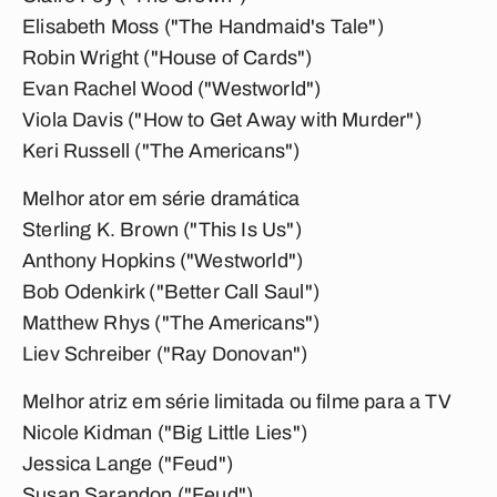
Elisabeth Moss ("The Handmaid's Tale")
Robin Wright ("House of Cards")
Evan Rachel Wood ("Westworld")
Viola Davis ("How to Get Away with Murder")
Keri Russell ("The Americans")
Melhor ator em série dramática
Sterling K. Brown ("This Is Us")
Anthony Hopkins ("Westworld")
Bob Odenkirk ("Better Call Saul")
Matthew Rhys ("The Americans")
Liev Schreiber ("Ray Donovan")
Melhor atriz em série limitada ou filme para a TV
Nicole Kidman ("Big Little Lies")
Jessica Lange ("Feud")
Susan Sarandon ("Feud")