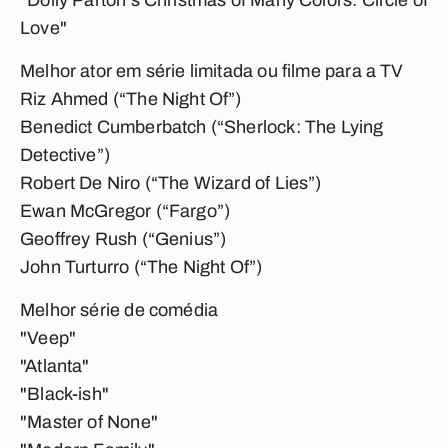
"Dolly Parton's Christmas of Many Colors: Circle of
Love"
Melhor ator em série limitada ou filme para a TV
Riz Ahmed (“The Night Of”)
Benedict Cumberbatch (“Sherlock: The Lying
Detective”)
Robert De Niro (“The Wizard of Lies”)
Ewan McGregor (“Fargo”)
Geoffrey Rush (“Genius”)
John Turturro (“The Night Of”)
Melhor série de comédia
"Veep"
"Atlanta"
"Black-ish"
"Master of None"