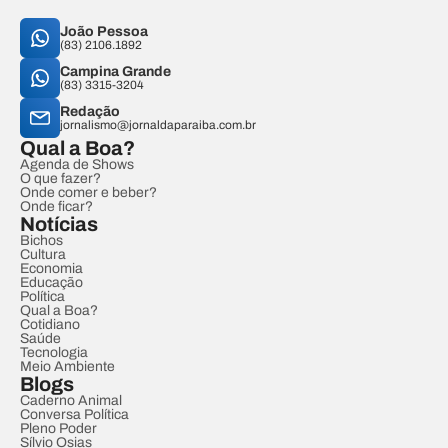
João Pessoa
(83) 2106.1892
Campina Grande
(83) 3315-3204
Redação
jornalismo@jornaldaparaiba.com.br
Qual a Boa?
Agenda de Shows
O que fazer?
Onde comer e beber?
Onde ficar?
Notícias
Bichos
Cultura
Economia
Educação
Política
Qual a Boa?
Cotidiano
Saúde
Tecnologia
Meio Ambiente
Blogs
Caderno Animal
Conversa Política
Pleno Poder
Sílvio Osias