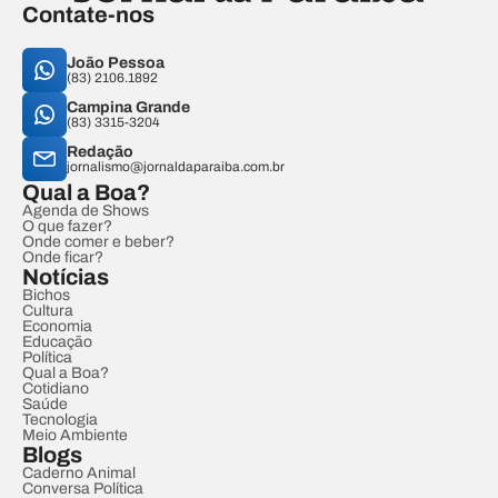
Contate-nos
João Pessoa
(83) 2106.1892
Campina Grande
(83) 3315-3204
Redação
jornalismo@jornaldaparaiba.com.br
Qual a Boa?
Agenda de Shows
O que fazer?
Onde comer e beber?
Onde ficar?
Notícias
Bichos
Cultura
Economia
Educação
Política
Qual a Boa?
Cotidiano
Saúde
Tecnologia
Meio Ambiente
Blogs
Caderno Animal
Conversa Política