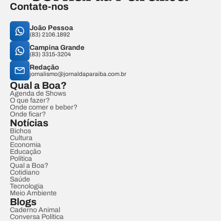
Contate-nos
João Pessoa
(83) 2106.1892
Campina Grande
(83) 3315-3204
Redação
jornalismo@jornaldaparaiba.com.br
Qual a Boa?
Agenda de Shows
O que fazer?
Onde comer e beber?
Onde ficar?
Notícias
Bichos
Cultura
Economia
Educação
Política
Qual a Boa?
Cotidiano
Saúde
Tecnologia
Meio Ambiente
Blogs
Caderno Animal
Conversa Política