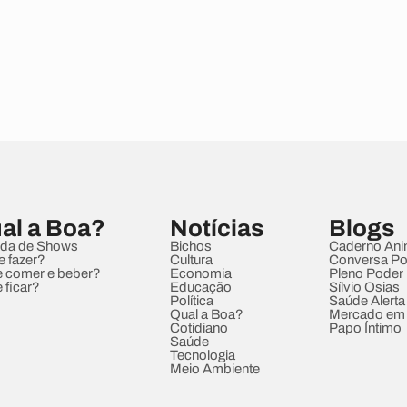
al a Boa?
Notícias
Blogs
da de Shows
Bichos
Caderno Ani
e fazer?
Cultura
Conversa Pol
 comer e beber?
Economia
Pleno Poder
 ficar?
Educação
Sílvio Osias
Política
Saúde Alerta
Qual a Boa?
Mercado em
Cotidiano
Papo Íntimo
Saúde
Tecnologia
Meio Ambiente