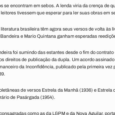
s se encontram em sebos. A lenda viria da crença de que
 leitores tivessem que esperar para ler suas obras em 
literatura brasileira têm agora seus versos de volta às li
l Bandeira e Mario Quintana ganham esperadas reediçõ
ndeira foi sumindo das estantes desde o fim do contrato 
 os direitos de publicação da dupla. Um acordo assinad
nceiro da Inconfidência, publicado pela primeira vez p
39.
letâneas de versos Estrela da Manhã (1936) e Estrela 
erário de Pasárgada (1954).
 consagradas como as da L&PM e da Nova Aguilar, porta