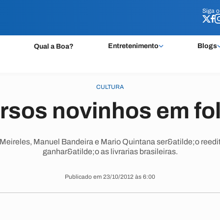
Siga 
Siga 
Entretenimento
Blogs
Qual a Boa?
CULTURA
rsos novinhos em fo
Meireles, Manuel Bandeira e Mario Quintana ser&atilde;o reedi
ganhar&atilde;o as livrarias brasileiras.
Publicado em 23/10/2012 às 6:00