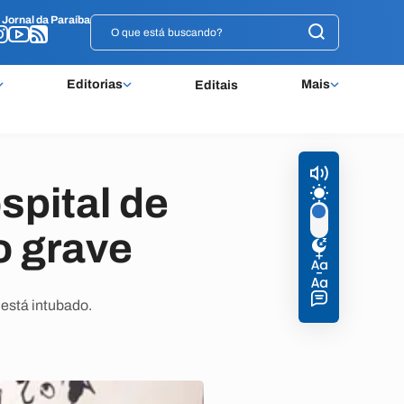
o
o
Jornal da Paraíba
Jornal da Paraíba
Editorias
Mais
Editais
spital de
 grave
está intubado.