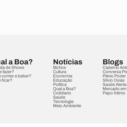
al a Boa?
Notícias
Blogs
da de Shows
Bichos
Caderno Ani
e fazer?
Cultura
Conversa Pol
 comer e beber?
Economia
Pleno Poder
 ficar?
Educação
Sílvio Osias
Política
Saúde Alerta
Qual a Boa?
Mercado em
Cotidiano
Papo Íntimo
Saúde
Tecnologia
Meio Ambiente