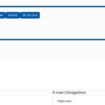
MA
SAÚDE
ZÉ DE CILA
E-mail (Obrigatório)