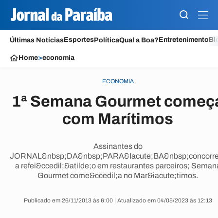
Esportes
Entretenimento
Bl
Últimas Notícias
Política
Qual a Boa?
Home
>
economia
ECONOMIA
1ª Semana Gourmet começ
com Marítimos
Assinantes do
JORNAL&nbsp;DA&nbsp;PARA&Iacute;BA&nbsp;concorr
a refei&ccedil;&atilde;o em restaurantes parceiros; Seman
Gourmet come&ccedil;a no Mar&iacute;timos.
Publicado em 26/11/2013 às 6:00 | Atualizado em 04/05/2023 às 12:13