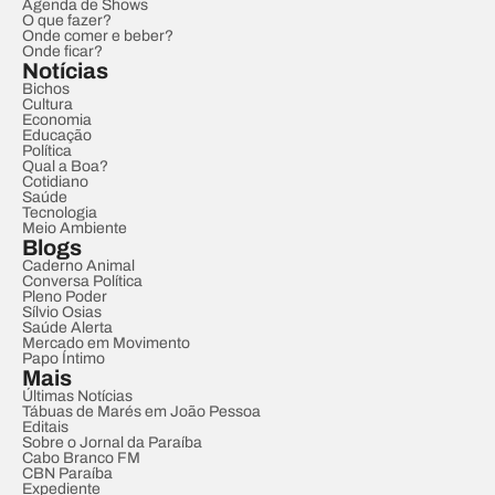
Agenda de Shows
O que fazer?
Onde comer e beber?
Onde ficar?
Notícias
Bichos
Cultura
Economia
Educação
Política
Qual a Boa?
Cotidiano
Saúde
Tecnologia
Meio Ambiente
Blogs
Caderno Animal
Conversa Política
Pleno Poder
Sílvio Osias
Saúde Alerta
Mercado em Movimento
Papo Íntimo
Mais
Últimas Notícias
Tábuas de Marés em João Pessoa
Editais
Sobre o Jornal da Paraíba
Cabo Branco FM
CBN Paraíba
Expediente