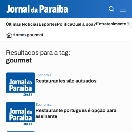
Entretenimento
Bl
Últimas Notícias
Esportes
Política
Qual a Boa?
Home
>
gourmet
Resultados para a tag:
gourmet
Economia
Restaurantes são autuados
Economia
Restaurante português é opção para
assinante