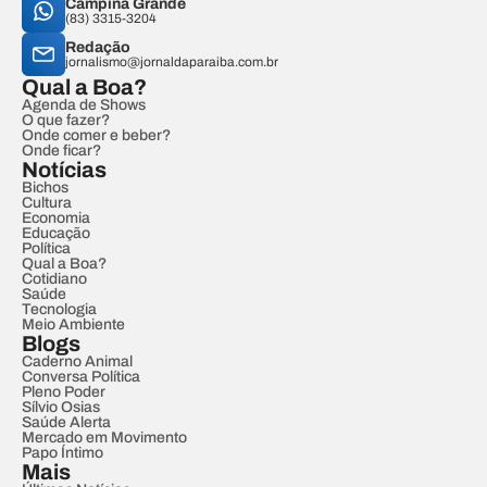
Campina Grande
(83) 3315-3204
Redação
jornalismo@jornaldaparaiba.com.br
Qual a Boa?
Agenda de Shows
O que fazer?
Onde comer e beber?
Onde ficar?
Notícias
Bichos
Cultura
Economia
Educação
Política
Qual a Boa?
Cotidiano
Saúde
Tecnologia
Meio Ambiente
Blogs
Caderno Animal
Conversa Política
Pleno Poder
Sílvio Osias
Saúde Alerta
Mercado em Movimento
Papo Íntimo
Mais