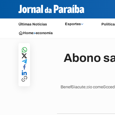
Esportes
Últimas Notícias
Política
Home
>
economia
Abono sa
Benef&iacute;cio come&ccedil