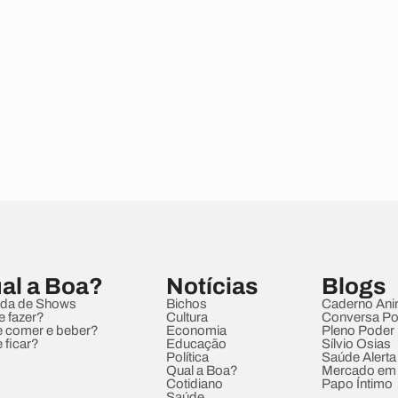
al a Boa?
Notícias
Blogs
da de Shows
Bichos
Caderno Ani
e fazer?
Cultura
Conversa Pol
 comer e beber?
Economia
Pleno Poder
 ficar?
Educação
Sílvio Osias
Política
Saúde Alerta
Qual a Boa?
Mercado em
Cotidiano
Papo Íntimo
Saúde