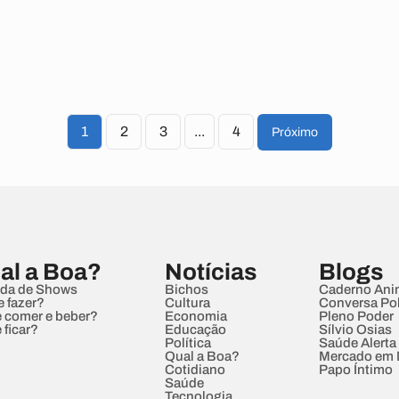
1
2
3
...
4
Próximo
al a Boa?
Notícias
Blogs
da de Shows
Bichos
Caderno Ani
e fazer?
Cultura
Conversa Pol
 comer e beber?
Economia
Pleno Poder
 ficar?
Educação
Sílvio Osias
Política
Saúde Alerta
Qual a Boa?
Mercado em
Cotidiano
Papo Íntimo
Saúde
Tecnologia