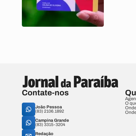
Contate-nos
Qu
Agen
O qu
João Pessoa
Onde
(83) 2106.1892
Onde
Campina Grande
(83) 3315-3204
Redação