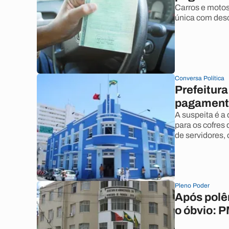
Carros e motos
única com desc
Conversa Política
Prefeitur
pagament
A suspeita é a
para os cofres
de servidores, 
Pleno Poder
Após polê
o óbvio: 