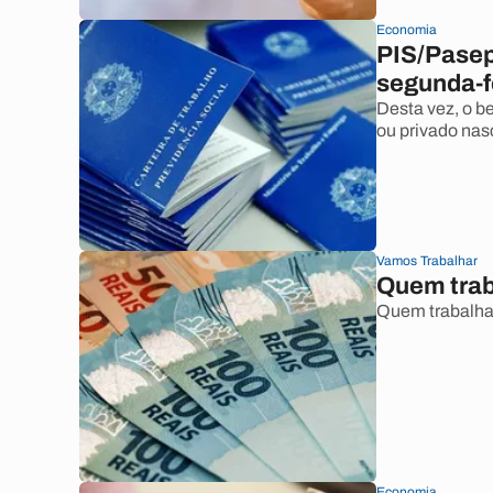
Economia
PIS/Pasep
segunda-f
Desta vez, o b
ou privado nas
Vamos Trabalhar
Quem trab
Quem trabalha 
Economia