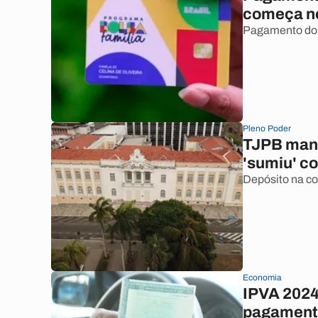
começa nes
Pagamento do B
Pleno Poder
TJPB man
'sumiu' co
Depósito na con
Economia
IPVA 2024 
pagamento