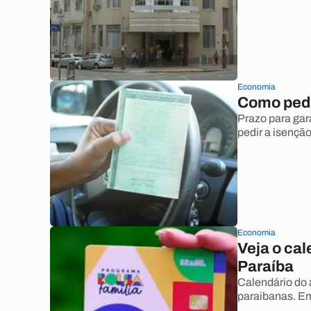
Economia
Como pedi
Prazo para gar
pedir a isenção
Economia
Veja o cal
Paraíba
Calendário do 
paraibanas. Em