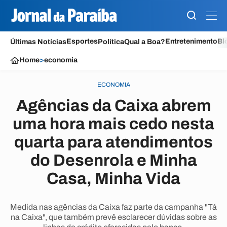
Esportes
Entretenimento
Bl
Últimas Notícias
Política
Qual a Boa?
Home
>
economia
ECONOMIA
Agências da Caixa abrem
uma hora mais cedo nesta
quarta para atendimentos
do Desenrola e Minha
Casa, Minha Vida
Medida nas agências da Caixa faz parte da campanha "Tá
na Caixa", que também prevê esclarecer dúvidas sobre as