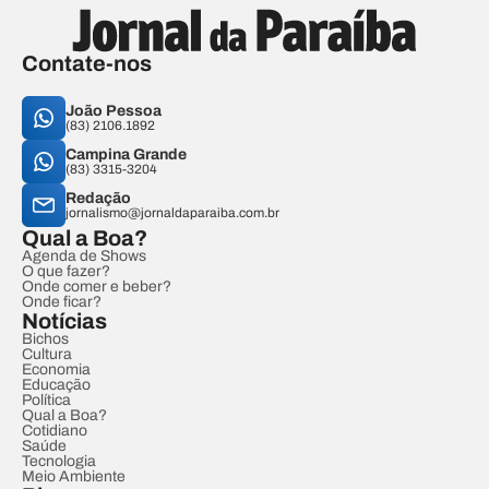
Contate-nos
João Pessoa
(83) 2106.1892
Campina Grande
(83) 3315-3204
Redação
jornalismo@jornaldaparaiba.com.br
Qual a Boa?
Agenda de Shows
O que fazer?
Onde comer e beber?
Onde ficar?
Notícias
Bichos
Cultura
Economia
Educação
Política
Qual a Boa?
Cotidiano
Saúde
Tecnologia
Meio Ambiente