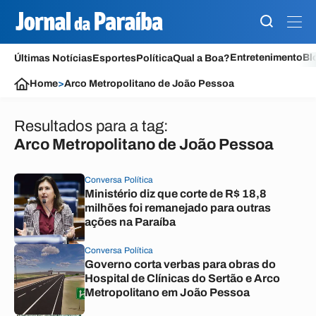
Entretenimento
Bl
Últimas Notícias
Esportes
Política
Qual a Boa?
Home
>
Arco Metropolitano de João Pessoa
Resultados para a tag:
Arco Metropolitano de João Pessoa
Conversa Política
Ministério diz que corte de R$ 18,8
milhões foi remanejado para outras
ações na Paraíba
Conversa Política
Governo corta verbas para obras do
Hospital de Clínicas do Sertão e Arco
Metropolitano em João Pessoa