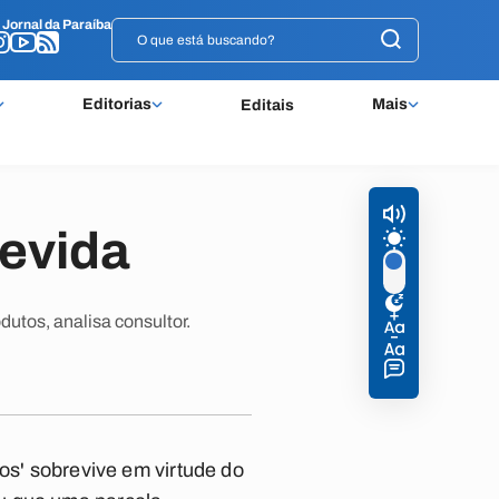
o
o
Jornal da Paraíba
Jornal da Paraíba
Editorias
Mais
Editais
revida
dutos, analisa consultor.
os' sobrevive em virtude do