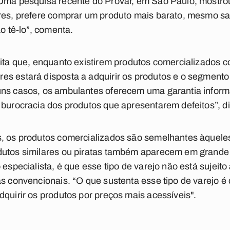
“Uma pesquisa recente do Provar, em São Paulo, mostr
ores, prefere comprar um produto mais barato, mesmo sa
ão tê-lo”, comenta.
dita que, enquanto existirem produtos comercializados 
es estará disposta a adquirir os produtos e o segmento
uns casos, os ambulantes oferecem uma garantia inform
 burocracia dos produtos que apresentarem defeitos”, di
s, os produtos comercializados são semelhantes àqueles
dutos similares ou piratas também aparecem em grande
especialista, é que esse tipo de varejo não está sujeito 
as convencionais. “O que sustenta esse tipo de varejo 
dquirir os produtos por preços mais acessíveis".