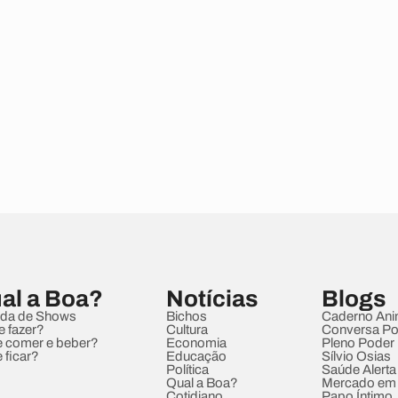
al a Boa?
Notícias
Blogs
da de Shows
Bichos
Caderno Ani
e fazer?
Cultura
Conversa Pol
 comer e beber?
Economia
Pleno Poder
 ficar?
Educação
Sílvio Osias
Política
Saúde Alerta
Qual a Boa?
Mercado em
Cotidiano
Papo Íntimo