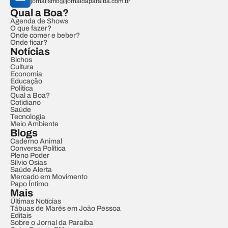
jornalismo@jornaldaparaiba.com.br
Qual a Boa?
Agenda de Shows
O que fazer?
Onde comer e beber?
Onde ficar?
Notícias
Bichos
Cultura
Economia
Educação
Política
Qual a Boa?
Cotidiano
Saúde
Tecnologia
Meio Ambiente
Blogs
Caderno Animal
Conversa Política
Pleno Poder
Sílvio Osias
Saúde Alerta
Mercado em Movimento
Papo Íntimo
Mais
Últimas Notícias
Tábuas de Marés em João Pessoa
Editais
Sobre o Jornal da Paraíba