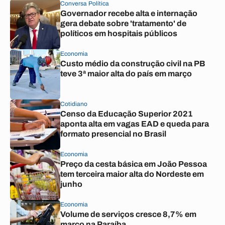
Conversa Política
Governador recebe alta e internação
gera debate sobre 'tratamento' de
políticos em hospitais públicos
Economia
Custo médio da construção civil na PB
teve 3ª maior alta do país em março
Cotidiano
Censo da Educação Superior 2021
aponta alta em vagas EAD e queda para
formato presencial no Brasil
Economia
Preço da cesta básica em João Pessoa
tem terceira maior alta do Nordeste em
junho
Economia
Volume de serviços cresce 8,7% em
março na Paraíba