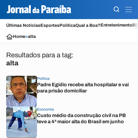
Entretenimento
Bl
Últimas Notícias
Esportes
Política
Qual a Boa?
Home
>
alta
Resultados para a tag:
alta
Política
Padre Egídio recebe alta hospitalar e vai
para prisão domiciliar
Economia
Custo médio da construção civil na PB
teve a 4ª maior alta do Brasil em junho