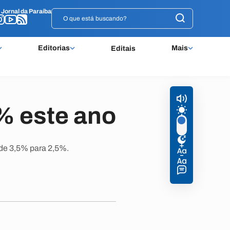
o
o
Jornal da Paraíba
Jornal da Paraíba
Editorias
Mais
Editais
% este ano
;de 3,5% para 2,5%.