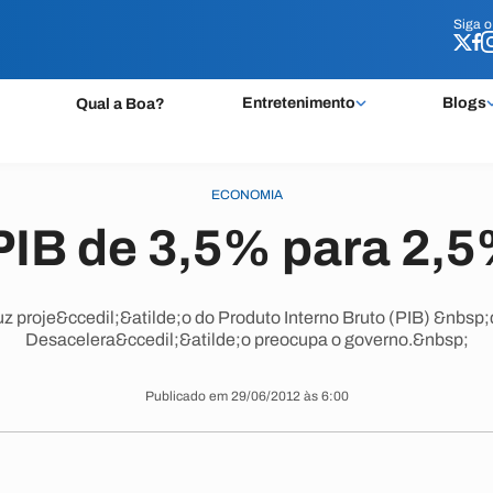
Siga 
Siga 
Entretenimento
Blogs
Qual a Boa?
ECONOMIA
PIB de 3,5% para 2,5
z proje&ccedil;&atilde;o do Produto Interno Bruto (PIB) &nbsp
Desacelera&ccedil;&atilde;o preocupa o governo.&nbsp;
Publicado em 29/06/2012 às 6:00