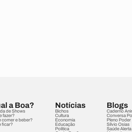
al a Boa?
Notícias
Blogs
da de Shows
Bichos
Caderno Ani
e fazer?
Cultura
Conversa Pol
 comer e beber?
Economia
Pleno Poder
 ficar?
Educação
Sílvio Osias
Política
Saúde Alerta