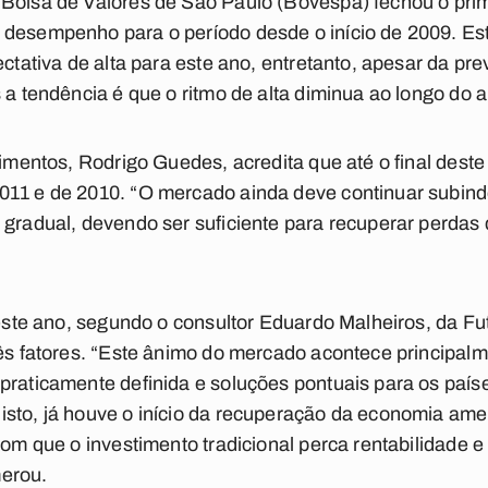
 Bolsa de Valores de São Paulo (Bovespa) fechou o pri
 desempenho para o período desde o início de 2009. Es
ectativa de alta para este ano, entretanto, apesar da pre
 a tendência é que o ritmo de alta diminua ao longo do 
stimentos, Rodrigo Guedes, acredita que até o final dest
11 e de 2010. “O mercado ainda deve continuar subindo
 gradual, devendo ser suficiente para recuperar perdas
deste ano, segundo o consultor Eduardo Malheiros, da Fu
rês fatores. “Este ânimo do mercado acontece principalm
praticamente definida e soluções pontuais para os país
sto, já houve o início da recuperação da economia amer
com que o investimento tradicional perca rentabilidade e
merou.