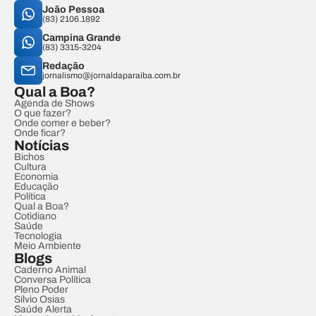
João Pessoa
(83) 2106.1892
Campina Grande
(83) 3315-3204
Redação
jornalismo@jornaldaparaiba.com.br
Qual a Boa?
Agenda de Shows
O que fazer?
Onde comer e beber?
Onde ficar?
Notícias
Bichos
Cultura
Economia
Educação
Política
Qual a Boa?
Cotidiano
Saúde
Tecnologia
Meio Ambiente
Blogs
Caderno Animal
Conversa Política
Pleno Poder
Sílvio Osias
Saúde Alerta