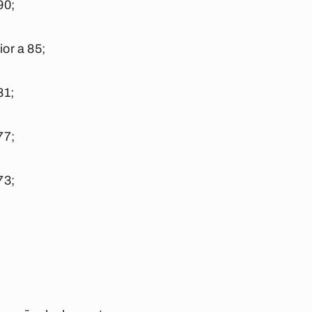
90;
ior a 85;
81;
77;
73;