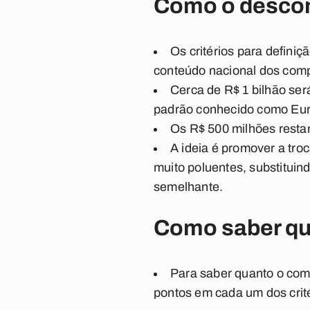
Como o descont
Os critérios para definiç
conteúdo nacional dos comp
Cerca de R$ 1 bilhão ser
padrão conhecido como Eur
Os R$ 500 milhões resta
A ideia é promover a tro
muito poluentes, substituin
semelhante.
Como saber qua
Para saber quanto o com
pontos em cada um dos crité