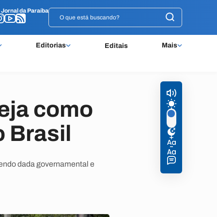
o
o
Jornal da Paraíba
Jornal da Paraíba
Editorias
Mais
Editais
Veja como
 Brasil
 sendo dada governamental e