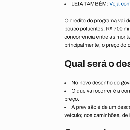
LEIA TAMBÉM:
Veja com
O crédito do programa vai d
pouco poluentes, R$ 700 mil
concorrência entre as mont
principalmente, o preço do c
Qual será o de
No novo desenho do gover
O que vai ocorrer é a con
preço.
A previsão é de um descon
veículo; nos caminhões, de R