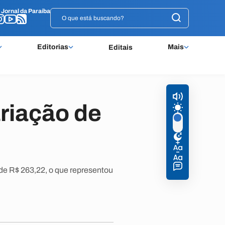
o
o
Jornal da Paraíba
Jornal da Paraíba
Editorias
Mais
Editais
riação de
 de R$ 263,22, o que representou