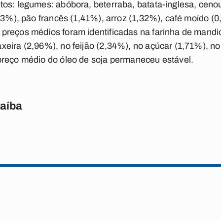
os: legumes: abóbora, beterraba, batata-inglesa, ceno
,63%), pão francês (1,41%), arroz (1,32%), café moído (
preços médios foram identificadas na farinha de mandio
eira (2,96%), no feijão (2,34%), no açúcar (1,71%), no 
preço médio do óleo de soja permaneceu estável.
raíba