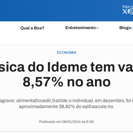
Siga 
Siga 
Entretenimento
Blogs
Qual a Boa?
ECONOMIA
sica do Ideme tem va
8,57% no ano
&agrave; alimenta&ccedil;&atilde;o individual, em dezembro, foi
aproximadamente 38,82% do sal&aacute;rio.
Publicado em 08/01/2014 às 6:00