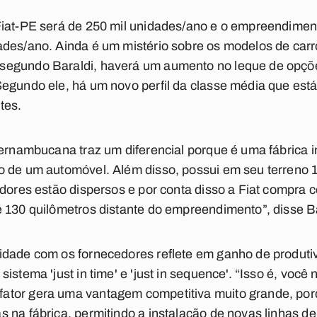
Fiat-PE será de 250 mil unidades/ano e o empreendime
ades/ano. Ainda é um mistério sobre os modelos de car
egundo Baraldi, haverá um aumento no leque de opções
egundo ele, há um novo perfil da classe média que est
tes.
pernambucana traz um diferencial porque é uma fábrica i
o de um automóvel. Além disso, possui em seu terreno 1
edores estão dispersos e por conta disso a Fiat compra
 130 quilômetros distante do empreendimento”, disse Ba
idade com os fornecedores reflete em ganho de produti
istema 'just in time' e 'just in sequence'. “Isso é, você
ator gera uma vantagem competitiva muito grande, por
s na fábrica, permitindo a instalação de novas linhas 