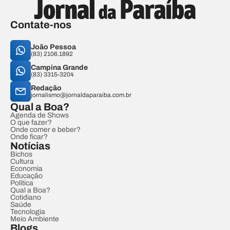
Contate-nos
João Pessoa
(83) 2106.1892
Campina Grande
(83) 3315-3204
Redação
jornalismo@jornaldaparaiba.com.br
Qual a Boa?
Agenda de Shows
O que fazer?
Onde comer e beber?
Onde ficar?
Notícias
Bichos
Cultura
Economia
Educação
Política
Qual a Boa?
Cotidiano
Saúde
Tecnologia
Meio Ambiente
Blogs