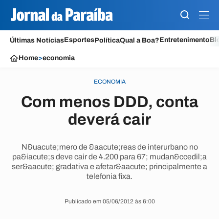
Esportes
Entretenimento
Bl
Últimas Notícias
Política
Qual a Boa?
Home
>
economia
ECONOMIA
Com menos DDD, conta
deverá cair
N&uacute;mero de &aacute;reas de interurbano no
pa&iacute;s deve cair de 4.200 para 67; mudan&ccedil;a
ser&aacute; gradativa e afetar&aacute; principalmente a
telefonia fixa.
Publicado em 05/06/2012 às 6:00