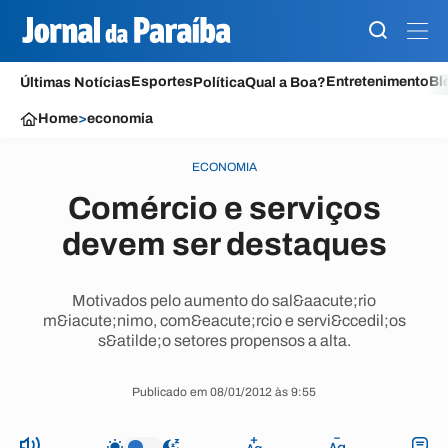
Esportes
Entretenimento
Bl
Últimas Notícias
Política
Qual a Boa?
Home
>
economia
ECONOMIA
Comércio e serviços
devem ser destaques
Motivados pelo aumento do sal&aacute;rio
m&iacute;nimo, com&eacute;rcio e servi&ccedil;os
s&atilde;o setores propensos a alta.
Publicado em 08/01/2012 às 9:55