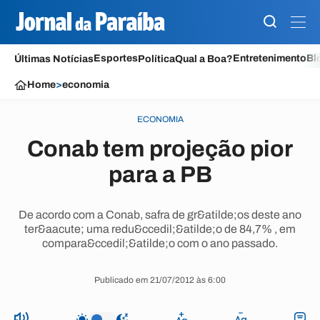
Esportes
Entretenimento
Bl
Últimas Notícias
Política
Qual a Boa?
Home
>
economia
ECONOMIA
Conab tem projeção pior
para a PB
De acordo com a Conab, safra de gr&atilde;os deste ano
ter&aacute; uma redu&ccedil;&atilde;o de 84,7% , em
compara&ccedil;&atilde;o com o ano passado.
Publicado em 21/07/2012 às 6:00